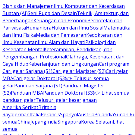
Bisnis dan Manajemen
Ilmu Komputer dan Kecerdasan
Buatan (AI)
Seni Rupa dan Desain
Teknik, Arsitektur, dan
Penerbangan
Keuangan dan Ekonomi
Perhotelan dan
Pariwisata
Humaniora
Hukum dan Ilmu Sosial
Matematika
dan Ilmu Fisika
Media dan Pemasaran
Kedokteran dan
Ilmu Kesehatan
Ilmu Alam dan Hayati
Psikologi dan
Kesehatan Mental
Keterampilan, Pendidikan, dan
Pengembangan Profesional
Olahraga, Kesehatan, dan
Gaya Hidup
Keberlanjutan dan Lingkungan
Cari program
Cari gelar Sarjana (S1)
Cari gelar Magister (S2)
Cari gelar
MBA
Cari gelar Doktoral (S3)
👉 Telusuri semua
gelar
Panduan Sarjana (S1)
Panduan Magister
(S2)
Panduan MBA
Panduan Doktoral (S3)
👉 Lihat semua
panduan gelar
Telusuri gelar kesarjanaan
Amerika Serikat
Britania
Raya
Jerman
Italia
Perancis
Spanyol
Austria
Polandia
Yunani
R
semua
China
Jepang
India
Singapura
Korea Selatan
Lihat
semua