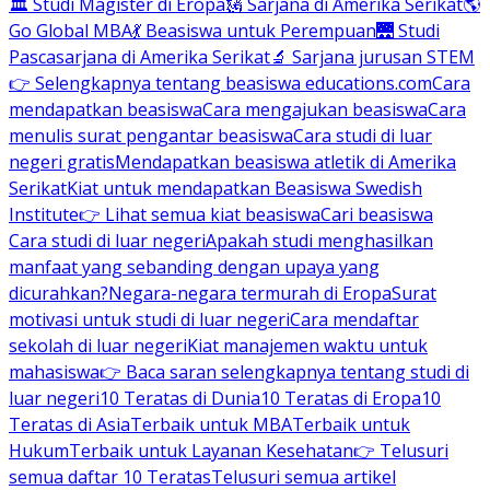
🏛 Studi Magister di Eropa
🗽 Sarjana di Amerika Serikat
🌎
Go Global MBA
💃 Beasiswa untuk Perempuan
🌉 Studi
Pascasarjana di Amerika Serikat
🔬 Sarjana jurusan STEM
👉 Selengkapnya tentang beasiswa educations.com
Cara
mendapatkan beasiswa
Cara mengajukan beasiswa
Cara
menulis surat pengantar beasiswa
Cara studi di luar
negeri gratis
Mendapatkan beasiswa atletik di Amerika
Serikat
Kiat untuk mendapatkan Beasiswa Swedish
Institute
👉 Lihat semua kiat beasiswa
Cari beasiswa
Cara studi di luar negeri
Apakah studi menghasilkan
manfaat yang sebanding dengan upaya yang
dicurahkan?
Negara-negara termurah di Eropa
Surat
motivasi untuk studi di luar negeri
Cara mendaftar
sekolah di luar negeri
Kiat manajemen waktu untuk
mahasiswa
👉 Baca saran selengkapnya tentang studi di
luar negeri
10 Teratas di Dunia
10 Teratas di Eropa
10
Teratas di Asia
Terbaik untuk MBA
Terbaik untuk
Hukum
Terbaik untuk Layanan Kesehatan
👉 Telusuri
semua daftar 10 Teratas
Telusuri semua artikel