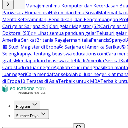
Bisnis dan Manajemen
Ilmu Komputer dan Kecerdasan Buat
Pariwisata
Humaniora
Hukum dan Ilmu Sosial
Matematika da
Mental
Keterampilan, Pendidikan, dan Pengembangan Prof
Cari gelar Sarjana (S1)
Cari gelar Magister (S2)
Cari gelar M
Doktoral (S3)
👉 Lihat semua panduan gelar
Telusuri gelar
Amerika Serikat
Britania Raya
Jerman
Italia
Perancis
Spanyol
🏛 Studi Magister di Eropa
🗽 Sarjana di Amerika Serikat
🌎 
Selengkapnya tentang beasiswa educations.com
Cara men
gratis
Mendapatkan beasiswa atletik di Amerika Serikat
Kia
Cara studi di luar negeri
Apakah studi menghasilkan manfa
luar negeri
Cara mendaftar sekolah di luar negeri
Kiat man
di Eropa
10 Teratas di Asia
Terbaik untuk MBA
Terbaik unt
Program
Sumber Daya