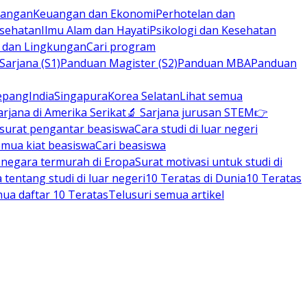
rbangan
Keuangan dan Ekonomi
Perhotelan dan
esehatan
Ilmu Alam dan Hayati
Psikologi dan Kesehatan
n dan Lingkungan
Cari program
arjana (S1)
Panduan Magister (S2)
Panduan MBA
Panduan
epang
India
Singapura
Korea Selatan
Lihat semua
arjana di Amerika Serikat
🔬 Sarjana jurusan STEM
👉
 surat pengantar beasiswa
Cara studi di luar negeri
emua kiat beasiswa
Cari beasiswa
negara termurah di Eropa
Surat motivasi untuk studi di
tentang studi di luar negeri
10 Teratas di Dunia
10 Teratas
mua daftar 10 Teratas
Telusuri semua artikel