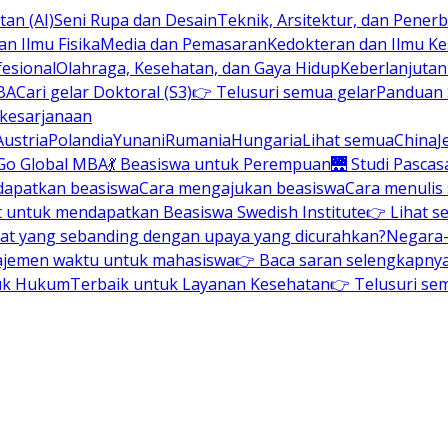
an (AI)
Seni Rupa dan Desain
Teknik, Arsitektur, dan Pene
n Ilmu Fisika
Media dan Pemasaran
Kedokteran dan Ilmu K
esional
Olahraga, Kesehatan, dan Gaya Hidup
Keberlanjuta
BA
Cari gelar Doktoral (S3)
👉 Telusuri semua gelar
Panduan S
 kesarjanaan
Austria
Polandia
Yunani
Rumania
Hungaria
Lihat semua
China
J
Go Global MBA
💃 Beasiswa untuk Perempuan
🌉 Studi Pascas
dapatkan beasiswa
Cara mengajukan beasiswa
Cara menulis
t untuk mendapatkan Beasiswa Swedish Institute
👉 Lihat s
at yang sebanding dengan upaya yang dicurahkan?
Negara-
ajemen waktu untuk mahasiswa
👉 Baca saran selengkapnya 
uk Hukum
Terbaik untuk Layanan Kesehatan
👉 Telusuri se