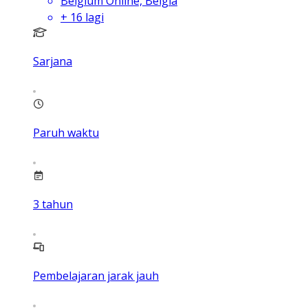
Belgium Online, Belgia
+
16
lagi
Sarjana
Paruh waktu
3
tahun
Pembelajaran jarak jauh