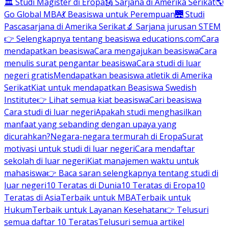
🏛 Studi Magister di Eropa
🗽 Sarjana di Amerika Serikat
🌎
Go Global MBA
💃 Beasiswa untuk Perempuan
🌉 Studi
Pascasarjana di Amerika Serikat
🔬 Sarjana jurusan STEM
👉 Selengkapnya tentang beasiswa educations.com
Cara
mendapatkan beasiswa
Cara mengajukan beasiswa
Cara
menulis surat pengantar beasiswa
Cara studi di luar
negeri gratis
Mendapatkan beasiswa atletik di Amerika
Serikat
Kiat untuk mendapatkan Beasiswa Swedish
Institute
👉 Lihat semua kiat beasiswa
Cari beasiswa
Cara studi di luar negeri
Apakah studi menghasilkan
manfaat yang sebanding dengan upaya yang
dicurahkan?
Negara-negara termurah di Eropa
Surat
motivasi untuk studi di luar negeri
Cara mendaftar
sekolah di luar negeri
Kiat manajemen waktu untuk
mahasiswa
👉 Baca saran selengkapnya tentang studi di
luar negeri
10 Teratas di Dunia
10 Teratas di Eropa
10
Teratas di Asia
Terbaik untuk MBA
Terbaik untuk
Hukum
Terbaik untuk Layanan Kesehatan
👉 Telusuri
semua daftar 10 Teratas
Telusuri semua artikel