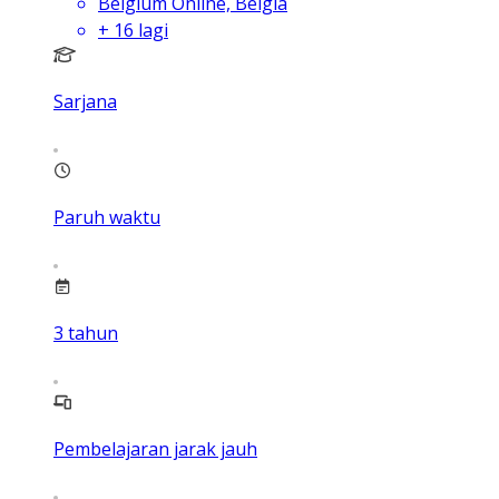
Belgium Online, Belgia
+
16
lagi
Sarjana
Paruh waktu
3
tahun
Pembelajaran jarak jauh