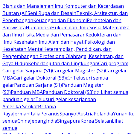
Bisnis dan Manajemen
Ilmu Komputer dan Kecerdasan
Buatan (AI)
Seni Rupa dan Desain
Teknik, Arsitektur, dan
Penerbangan
Keuangan dan Ekonomi
Perhotelan dan
Pariwisata
Humaniora
Hukum dan Ilmu Sosial
Matematika
dan Ilmu Fisika
Media dan Pemasaran
Kedokteran dan
Ilmu Kesehatan
Ilmu Alam dan Hayati
Psikologi dan
Kesehatan Mental
Keterampilan, Pendidikan, dan
Pengembangan Profesional
Olahraga, Kesehatan, dan
Gaya Hidup
Keberlanjutan dan Lingkungan
Cari program
Cari gelar Sarjana (S1)
Cari gelar Magister (S2)
Cari gelar
MBA
Cari gelar Doktoral (S3)
👉 Telusuri semua
gelar
Panduan Sarjana (S1)
Panduan Magister
(S2)
Panduan MBA
Panduan Doktoral (S3)
👉 Lihat semua
panduan gelar
Telusuri gelar kesarjanaan
Amerika Serikat
Britania
Raya
Jerman
Italia
Perancis
Spanyol
Austria
Polandia
Yunani
R
semua
China
Jepang
India
Singapura
Korea Selatan
Lihat
semua