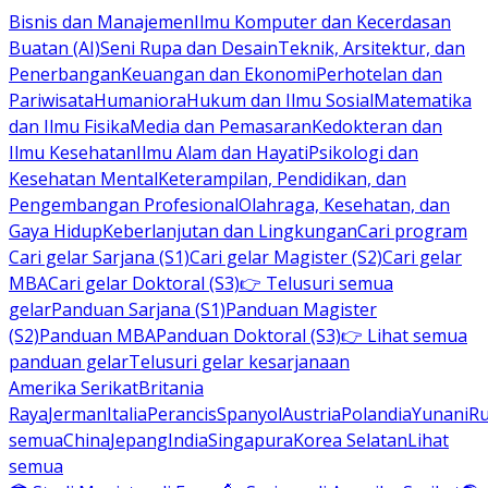
Bisnis dan Manajemen
Ilmu Komputer dan Kecerdasan
Buatan (AI)
Seni Rupa dan Desain
Teknik, Arsitektur, dan
Penerbangan
Keuangan dan Ekonomi
Perhotelan dan
Pariwisata
Humaniora
Hukum dan Ilmu Sosial
Matematika
dan Ilmu Fisika
Media dan Pemasaran
Kedokteran dan
Ilmu Kesehatan
Ilmu Alam dan Hayati
Psikologi dan
Kesehatan Mental
Keterampilan, Pendidikan, dan
Pengembangan Profesional
Olahraga, Kesehatan, dan
Gaya Hidup
Keberlanjutan dan Lingkungan
Cari program
Cari gelar Sarjana (S1)
Cari gelar Magister (S2)
Cari gelar
MBA
Cari gelar Doktoral (S3)
👉 Telusuri semua
gelar
Panduan Sarjana (S1)
Panduan Magister
(S2)
Panduan MBA
Panduan Doktoral (S3)
👉 Lihat semua
panduan gelar
Telusuri gelar kesarjanaan
Amerika Serikat
Britania
Raya
Jerman
Italia
Perancis
Spanyol
Austria
Polandia
Yunani
R
semua
China
Jepang
India
Singapura
Korea Selatan
Lihat
semua