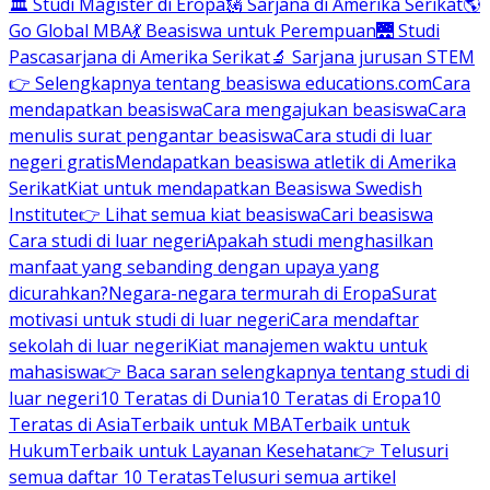
🏛 Studi Magister di Eropa
🗽 Sarjana di Amerika Serikat
🌎
Go Global MBA
💃 Beasiswa untuk Perempuan
🌉 Studi
Pascasarjana di Amerika Serikat
🔬 Sarjana jurusan STEM
👉 Selengkapnya tentang beasiswa educations.com
Cara
mendapatkan beasiswa
Cara mengajukan beasiswa
Cara
menulis surat pengantar beasiswa
Cara studi di luar
negeri gratis
Mendapatkan beasiswa atletik di Amerika
Serikat
Kiat untuk mendapatkan Beasiswa Swedish
Institute
👉 Lihat semua kiat beasiswa
Cari beasiswa
Cara studi di luar negeri
Apakah studi menghasilkan
manfaat yang sebanding dengan upaya yang
dicurahkan?
Negara-negara termurah di Eropa
Surat
motivasi untuk studi di luar negeri
Cara mendaftar
sekolah di luar negeri
Kiat manajemen waktu untuk
mahasiswa
👉 Baca saran selengkapnya tentang studi di
luar negeri
10 Teratas di Dunia
10 Teratas di Eropa
10
Teratas di Asia
Terbaik untuk MBA
Terbaik untuk
Hukum
Terbaik untuk Layanan Kesehatan
👉 Telusuri
semua daftar 10 Teratas
Telusuri semua artikel