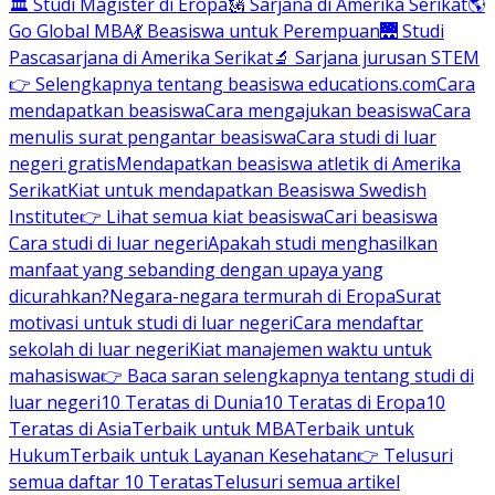
🏛 Studi Magister di Eropa
🗽 Sarjana di Amerika Serikat
🌎
Go Global MBA
💃 Beasiswa untuk Perempuan
🌉 Studi
Pascasarjana di Amerika Serikat
🔬 Sarjana jurusan STEM
👉 Selengkapnya tentang beasiswa educations.com
Cara
mendapatkan beasiswa
Cara mengajukan beasiswa
Cara
menulis surat pengantar beasiswa
Cara studi di luar
negeri gratis
Mendapatkan beasiswa atletik di Amerika
Serikat
Kiat untuk mendapatkan Beasiswa Swedish
Institute
👉 Lihat semua kiat beasiswa
Cari beasiswa
Cara studi di luar negeri
Apakah studi menghasilkan
manfaat yang sebanding dengan upaya yang
dicurahkan?
Negara-negara termurah di Eropa
Surat
motivasi untuk studi di luar negeri
Cara mendaftar
sekolah di luar negeri
Kiat manajemen waktu untuk
mahasiswa
👉 Baca saran selengkapnya tentang studi di
luar negeri
10 Teratas di Dunia
10 Teratas di Eropa
10
Teratas di Asia
Terbaik untuk MBA
Terbaik untuk
Hukum
Terbaik untuk Layanan Kesehatan
👉 Telusuri
semua daftar 10 Teratas
Telusuri semua artikel