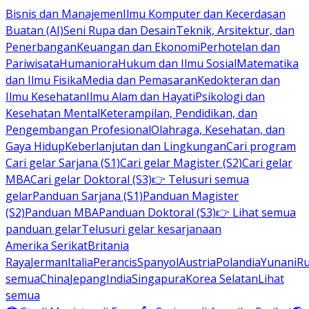
Bisnis dan Manajemen
Ilmu Komputer dan Kecerdasan
Buatan (AI)
Seni Rupa dan Desain
Teknik, Arsitektur, dan
Penerbangan
Keuangan dan Ekonomi
Perhotelan dan
Pariwisata
Humaniora
Hukum dan Ilmu Sosial
Matematika
dan Ilmu Fisika
Media dan Pemasaran
Kedokteran dan
Ilmu Kesehatan
Ilmu Alam dan Hayati
Psikologi dan
Kesehatan Mental
Keterampilan, Pendidikan, dan
Pengembangan Profesional
Olahraga, Kesehatan, dan
Gaya Hidup
Keberlanjutan dan Lingkungan
Cari program
Cari gelar Sarjana (S1)
Cari gelar Magister (S2)
Cari gelar
MBA
Cari gelar Doktoral (S3)
👉 Telusuri semua
gelar
Panduan Sarjana (S1)
Panduan Magister
(S2)
Panduan MBA
Panduan Doktoral (S3)
👉 Lihat semua
panduan gelar
Telusuri gelar kesarjanaan
Amerika Serikat
Britania
Raya
Jerman
Italia
Perancis
Spanyol
Austria
Polandia
Yunani
R
semua
China
Jepang
India
Singapura
Korea Selatan
Lihat
semua