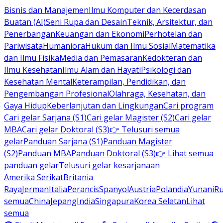
Bisnis dan Manajemen
Ilmu Komputer dan Kecerdasan
Buatan (AI)
Seni Rupa dan Desain
Teknik, Arsitektur, dan
Penerbangan
Keuangan dan Ekonomi
Perhotelan dan
Pariwisata
Humaniora
Hukum dan Ilmu Sosial
Matematika
dan Ilmu Fisika
Media dan Pemasaran
Kedokteran dan
Ilmu Kesehatan
Ilmu Alam dan Hayati
Psikologi dan
Kesehatan Mental
Keterampilan, Pendidikan, dan
Pengembangan Profesional
Olahraga, Kesehatan, dan
Gaya Hidup
Keberlanjutan dan Lingkungan
Cari program
Cari gelar Sarjana (S1)
Cari gelar Magister (S2)
Cari gelar
MBA
Cari gelar Doktoral (S3)
👉 Telusuri semua
gelar
Panduan Sarjana (S1)
Panduan Magister
(S2)
Panduan MBA
Panduan Doktoral (S3)
👉 Lihat semua
panduan gelar
Telusuri gelar kesarjanaan
Amerika Serikat
Britania
Raya
Jerman
Italia
Perancis
Spanyol
Austria
Polandia
Yunani
R
semua
China
Jepang
India
Singapura
Korea Selatan
Lihat
semua