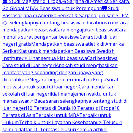
🏛 Studi Magister di Eropa
🗽 Sarjana di Amerika Serikat
🌎
Go Global MBA
💃 Beasiswa untuk Perempuan
🌉 Studi
Pascasarjana di Amerika Serikat
🔬 Sarjana jurusan STEM
👉 Selengkapnya tentang beasiswa educations.com
Cara
mendapatkan beasiswa
Cara mengajukan beasiswa
Cara
menulis surat pengantar beasiswa
Cara studi di luar
negeri gratis
Mendapatkan beasiswa atletik di Amerika
Serikat
Kiat untuk mendapatkan Beasiswa Swedish
Institute
👉 Lihat semua kiat beasiswa
Cari beasiswa
Cara studi di luar negeri
Apakah studi menghasilkan
manfaat yang sebanding dengan upaya yang
dicurahkan?
Negara-negara termurah di Eropa
Surat
motivasi untuk studi di luar negeri
Cara mendaftar
sekolah di luar negeri
Kiat manajemen waktu untuk
mahasiswa
👉 Baca saran selengkapnya tentang studi di
luar negeri
10 Teratas di Dunia
10 Teratas di Eropa
10
Teratas di Asia
Terbaik untuk MBA
Terbaik untuk
Hukum
Terbaik untuk Layanan Kesehatan
👉 Telusuri
semua daftar 10 Teratas
Telusuri semua artikel