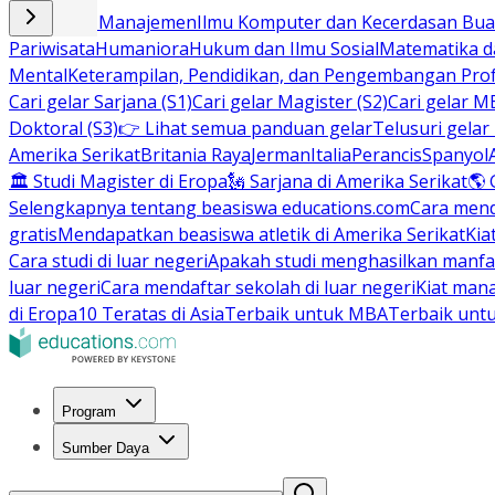
Bisnis dan Manajemen
Ilmu Komputer dan Kecerdasan Buat
Pariwisata
Humaniora
Hukum dan Ilmu Sosial
Matematika da
Mental
Keterampilan, Pendidikan, dan Pengembangan Prof
Cari gelar Sarjana (S1)
Cari gelar Magister (S2)
Cari gelar M
Doktoral (S3)
👉 Lihat semua panduan gelar
Telusuri gelar
Amerika Serikat
Britania Raya
Jerman
Italia
Perancis
Spanyol
🏛 Studi Magister di Eropa
🗽 Sarjana di Amerika Serikat
🌎 
Selengkapnya tentang beasiswa educations.com
Cara men
gratis
Mendapatkan beasiswa atletik di Amerika Serikat
Kia
Cara studi di luar negeri
Apakah studi menghasilkan manfa
luar negeri
Cara mendaftar sekolah di luar negeri
Kiat man
di Eropa
10 Teratas di Asia
Terbaik untuk MBA
Terbaik unt
Program
Sumber Daya