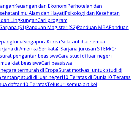
rbangan
Keuangan dan Ekonomi
Perhotelan dan
esehatan
Ilmu Alam dan Hayati
Psikologi dan Kesehatan
n dan Lingkungan
Cari program
arjana (S1)
Panduan Magister (S2)
Panduan MBA
Panduan
epang
India
Singapura
Korea Selatan
Lihat semua
arjana di Amerika Serikat
🔬 Sarjana jurusan STEM
👉
 surat pengantar beasiswa
Cara studi di luar negeri
emua kiat beasiswa
Cari beasiswa
negara termurah di Eropa
Surat motivasi untuk studi di
tentang studi di luar negeri
10 Teratas di Dunia
10 Teratas
mua daftar 10 Teratas
Telusuri semua artikel