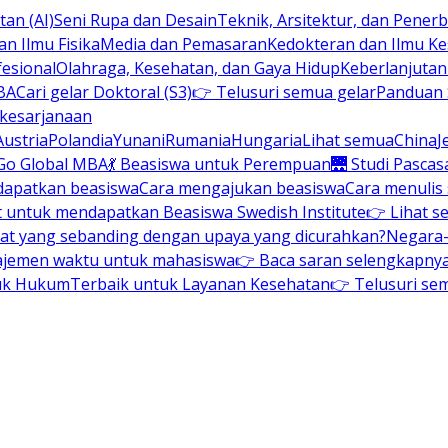
an (AI)
Seni Rupa dan Desain
Teknik, Arsitektur, dan Pene
n Ilmu Fisika
Media dan Pemasaran
Kedokteran dan Ilmu K
esional
Olahraga, Kesehatan, dan Gaya Hidup
Keberlanjuta
BA
Cari gelar Doktoral (S3)
👉 Telusuri semua gelar
Panduan S
 kesarjanaan
Austria
Polandia
Yunani
Rumania
Hungaria
Lihat semua
China
J
Go Global MBA
💃 Beasiswa untuk Perempuan
🌉 Studi Pascas
dapatkan beasiswa
Cara mengajukan beasiswa
Cara menulis
t untuk mendapatkan Beasiswa Swedish Institute
👉 Lihat s
at yang sebanding dengan upaya yang dicurahkan?
Negara-
ajemen waktu untuk mahasiswa
👉 Baca saran selengkapnya 
uk Hukum
Terbaik untuk Layanan Kesehatan
👉 Telusuri se