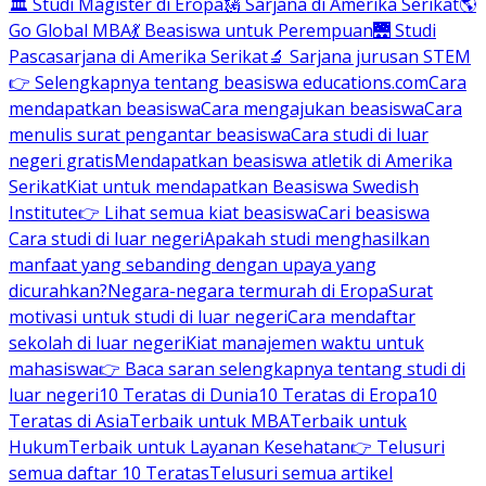
🏛 Studi Magister di Eropa
🗽 Sarjana di Amerika Serikat
🌎
Go Global MBA
💃 Beasiswa untuk Perempuan
🌉 Studi
Pascasarjana di Amerika Serikat
🔬 Sarjana jurusan STEM
👉 Selengkapnya tentang beasiswa educations.com
Cara
mendapatkan beasiswa
Cara mengajukan beasiswa
Cara
menulis surat pengantar beasiswa
Cara studi di luar
negeri gratis
Mendapatkan beasiswa atletik di Amerika
Serikat
Kiat untuk mendapatkan Beasiswa Swedish
Institute
👉 Lihat semua kiat beasiswa
Cari beasiswa
Cara studi di luar negeri
Apakah studi menghasilkan
manfaat yang sebanding dengan upaya yang
dicurahkan?
Negara-negara termurah di Eropa
Surat
motivasi untuk studi di luar negeri
Cara mendaftar
sekolah di luar negeri
Kiat manajemen waktu untuk
mahasiswa
👉 Baca saran selengkapnya tentang studi di
luar negeri
10 Teratas di Dunia
10 Teratas di Eropa
10
Teratas di Asia
Terbaik untuk MBA
Terbaik untuk
Hukum
Terbaik untuk Layanan Kesehatan
👉 Telusuri
semua daftar 10 Teratas
Telusuri semua artikel