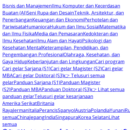
Bisnis dan Manajemen
Ilmu Komputer dan Kecerdasan
Buatan (AI)
Seni Rupa dan Desain
Teknik, Arsitektur, dan
Penerbangan
Keuangan dan Ekonomi
Perhotelan dan
Pariwisata
Humaniora
Hukum dan Ilmu Sosial
Matematika
dan Ilmu Fisika
Media dan Pemasaran
Kedokteran dan
Ilmu Kesehatan
Ilmu Alam dan Hayati
Psikologi dan
Kesehatan Mental
Keterampilan, Pendidikan, dan
Pengembangan Profesional
Olahraga, Kesehatan, dan
Gaya Hidup
Keberlanjutan dan Lingkungan
Cari program
Cari gelar Sarjana (S1)
Cari gelar Magister (S2)
Cari gelar
MBA
Cari gelar Doktoral (S3)
👉 Telusuri semua
gelar
Panduan Sarjana (S1)
Panduan Magister
(S2)
Panduan MBA
Panduan Doktoral (S3)
👉 Lihat semua
panduan gelar
Telusuri gelar kesarjanaan
Amerika Serikat
Britania
Raya
Jerman
Italia
Perancis
Spanyol
Austria
Polandia
Yunani
R
semua
China
Jepang
India
Singapura
Korea Selatan
Lihat
semua