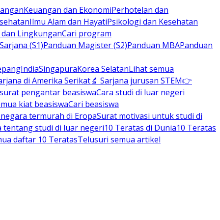
rbangan
Keuangan dan Ekonomi
Perhotelan dan
esehatan
Ilmu Alam dan Hayati
Psikologi dan Kesehatan
n dan Lingkungan
Cari program
arjana (S1)
Panduan Magister (S2)
Panduan MBA
Panduan
epang
India
Singapura
Korea Selatan
Lihat semua
arjana di Amerika Serikat
🔬 Sarjana jurusan STEM
👉
 surat pengantar beasiswa
Cara studi di luar negeri
emua kiat beasiswa
Cari beasiswa
negara termurah di Eropa
Surat motivasi untuk studi di
tentang studi di luar negeri
10 Teratas di Dunia
10 Teratas
mua daftar 10 Teratas
Telusuri semua artikel