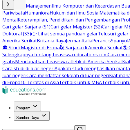
Bisnis dan Manajemen
Ilmu Komputer dan Kecerdasan Buat
Pariwisata
Humaniora
Hukum dan Ilmu Sosial
Matematika da
Mental
Keterampilan, Pendidikan, dan Pengembangan Prof
Cari gelar Sarjana (S1)
Cari gelar Magister (S2)
Cari gelar M
Doktoral (S3)
👉 Lihat semua panduan gelar
Telusuri gelar
Amerika Serikat
Britania Raya
Jerman
Italia
Perancis
Spanyol
🏛 Studi Magister di Eropa
🗽 Sarjana di Amerika Serikat
🌎 
Selengkapnya tentang beasiswa educations.com
Cara men
gratis
Mendapatkan beasiswa atletik di Amerika Serikat
Kia
Cara studi di luar negeri
Apakah studi menghasilkan manfa
luar negeri
Cara mendaftar sekolah di luar negeri
Kiat man
di Eropa
10 Teratas di Asia
Terbaik untuk MBA
Terbaik unt
Program
Sumber Daya