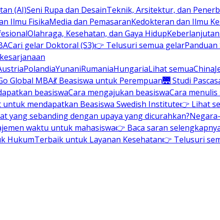
an (AI)
Seni Rupa dan Desain
Teknik, Arsitektur, dan Pene
n Ilmu Fisika
Media dan Pemasaran
Kedokteran dan Ilmu K
esional
Olahraga, Kesehatan, dan Gaya Hidup
Keberlanjuta
BA
Cari gelar Doktoral (S3)
👉 Telusuri semua gelar
Panduan S
 kesarjanaan
Austria
Polandia
Yunani
Rumania
Hungaria
Lihat semua
China
J
Go Global MBA
💃 Beasiswa untuk Perempuan
🌉 Studi Pascas
dapatkan beasiswa
Cara mengajukan beasiswa
Cara menulis
t untuk mendapatkan Beasiswa Swedish Institute
👉 Lihat s
at yang sebanding dengan upaya yang dicurahkan?
Negara-
ajemen waktu untuk mahasiswa
👉 Baca saran selengkapnya 
uk Hukum
Terbaik untuk Layanan Kesehatan
👉 Telusuri se