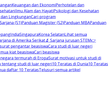
rbangan
Keuangan dan Ekonomi
Perhotelan dan
esehatan
Ilmu Alam dan Hayati
Psikologi dan Kesehatan
n dan Lingkungan
Cari program
arjana (S1)
Panduan Magister (S2)
Panduan MBA
Panduan
epang
India
Singapura
Korea Selatan
Lihat semua
arjana di Amerika Serikat
🔬 Sarjana jurusan STEM
👉
 surat pengantar beasiswa
Cara studi di luar negeri
emua kiat beasiswa
Cari beasiswa
negara termurah di Eropa
Surat motivasi untuk studi di
tentang studi di luar negeri
10 Teratas di Dunia
10 Teratas
mua daftar 10 Teratas
Telusuri semua artikel