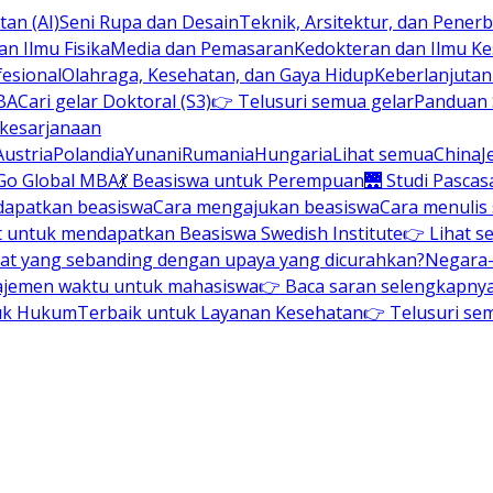
an (AI)
Seni Rupa dan Desain
Teknik, Arsitektur, dan Pene
n Ilmu Fisika
Media dan Pemasaran
Kedokteran dan Ilmu K
esional
Olahraga, Kesehatan, dan Gaya Hidup
Keberlanjuta
BA
Cari gelar Doktoral (S3)
👉 Telusuri semua gelar
Panduan S
 kesarjanaan
Austria
Polandia
Yunani
Rumania
Hungaria
Lihat semua
China
J
Go Global MBA
💃 Beasiswa untuk Perempuan
🌉 Studi Pascas
dapatkan beasiswa
Cara mengajukan beasiswa
Cara menulis
t untuk mendapatkan Beasiswa Swedish Institute
👉 Lihat s
at yang sebanding dengan upaya yang dicurahkan?
Negara-
ajemen waktu untuk mahasiswa
👉 Baca saran selengkapnya 
uk Hukum
Terbaik untuk Layanan Kesehatan
👉 Telusuri se