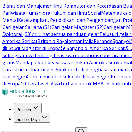
Bisnis dan Manajemen
Ilmu Komputer dan Kecerdasan Buat
Pariwisata
Humaniora
Hukum dan Ilmu Sosial
Matematika da
Mental
Keterampilan, Pendidikan, dan Pengembangan Prof
Cari gelar Sarjana (S1)
Cari gelar Magister (S2)
Cari gelar M
Doktoral (S3)
👉 Lihat semua panduan gelar
Telusuri gelar
Amerika Serikat
Britania Raya
Jerman
Italia
Perancis
Spanyol
🏛 Studi Magister di Eropa
🗽 Sarjana di Amerika Serikat
🌎 
Selengkapnya tentang beasiswa educations.com
Cara men
gratis
Mendapatkan beasiswa atletik di Amerika Serikat
Kia
Cara studi di luar negeri
Apakah studi menghasilkan manfa
luar negeri
Cara mendaftar sekolah di luar negeri
Kiat man
di Eropa
10 Teratas di Asia
Terbaik untuk MBA
Terbaik unt
Program
Sumber Daya