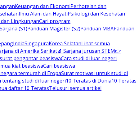
rbangan
Keuangan dan Ekonomi
Perhotelan dan
esehatan
Ilmu Alam dan Hayati
Psikologi dan Kesehatan
n dan Lingkungan
Cari program
arjana (S1)
Panduan Magister (S2)
Panduan MBA
Panduan
epang
India
Singapura
Korea Selatan
Lihat semua
arjana di Amerika Serikat
🔬 Sarjana jurusan STEM
👉
 surat pengantar beasiswa
Cara studi di luar negeri
emua kiat beasiswa
Cari beasiswa
negara termurah di Eropa
Surat motivasi untuk studi di
tentang studi di luar negeri
10 Teratas di Dunia
10 Teratas
mua daftar 10 Teratas
Telusuri semua artikel