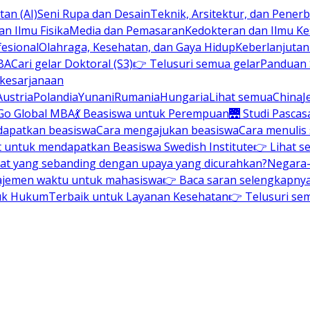
an (AI)
Seni Rupa dan Desain
Teknik, Arsitektur, dan Pene
n Ilmu Fisika
Media dan Pemasaran
Kedokteran dan Ilmu K
esional
Olahraga, Kesehatan, dan Gaya Hidup
Keberlanjuta
BA
Cari gelar Doktoral (S3)
👉 Telusuri semua gelar
Panduan S
 kesarjanaan
Austria
Polandia
Yunani
Rumania
Hungaria
Lihat semua
China
J
Go Global MBA
💃 Beasiswa untuk Perempuan
🌉 Studi Pascas
dapatkan beasiswa
Cara mengajukan beasiswa
Cara menulis
t untuk mendapatkan Beasiswa Swedish Institute
👉 Lihat s
at yang sebanding dengan upaya yang dicurahkan?
Negara-
ajemen waktu untuk mahasiswa
👉 Baca saran selengkapnya 
uk Hukum
Terbaik untuk Layanan Kesehatan
👉 Telusuri se