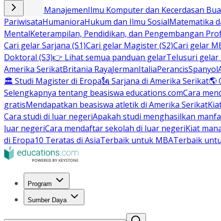
Bisnis dan Manajemen
Ilmu Komputer dan Kecerdasan Buat
Pariwisata
Humaniora
Hukum dan Ilmu Sosial
Matematika da
Mental
Keterampilan, Pendidikan, dan Pengembangan Prof
Cari gelar Sarjana (S1)
Cari gelar Magister (S2)
Cari gelar M
Doktoral (S3)
👉 Lihat semua panduan gelar
Telusuri gelar
Amerika Serikat
Britania Raya
Jerman
Italia
Perancis
Spanyol
🏛 Studi Magister di Eropa
🗽 Sarjana di Amerika Serikat
🌎 
Selengkapnya tentang beasiswa educations.com
Cara men
gratis
Mendapatkan beasiswa atletik di Amerika Serikat
Kia
Cara studi di luar negeri
Apakah studi menghasilkan manfa
luar negeri
Cara mendaftar sekolah di luar negeri
Kiat man
di Eropa
10 Teratas di Asia
Terbaik untuk MBA
Terbaik unt
Program
Sumber Daya